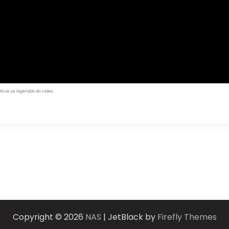
tivar as legendas do vídeo.
Copyright © 2026
NAS
| JetBlack by
Firefly Themes