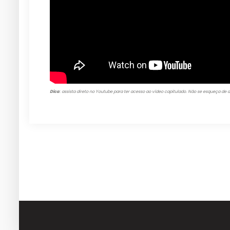
Dica
: assista direto no Youtube para ter acesso ao vídeo capitulado
. Não se esqueça de a