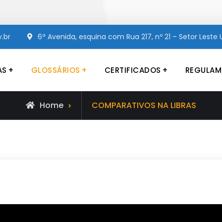
.br
6ª Avenida, esquina com Rua 217, nº 21 – Setor Leste U
AS
GLOSSÁRIOS
CERTIFICADOS
REGULAM
Educação e de Atendimento às Pessoas com Surdez
Home
COMPARATIVOS NA LIBRAS