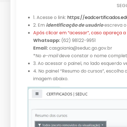
SEGU
1. Acesse o link:
https://eadcertificados.e
2. Em
identificação de usuário
escreva o 
Após clicar em “acessar”, caso apareça
Whatsapp:
(62) 98122-9951
Email:
casgoiania@seduc.go.gov.br
*No
e-mail
deve constar o nome completo
3. Ao acessar o painel, no lado esquerdo v
4. No painel “Resumo do cursos”, escolha
imagem abaixo.