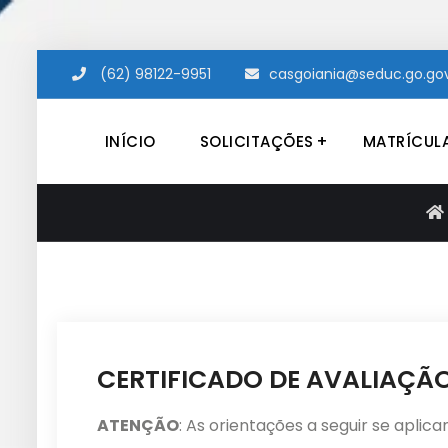
Skip
(62) 98122-9951
casgoiania@seduc.go.gov
to
content
INÍCIO
SOLICITAÇÕES
MATRÍCUL
NAS
Núcleo de Capacitação de Profissionais da 
CERTIFICADO DE AVALIAÇÃO
ATENÇÃO
: As orientações a seguir se aplic