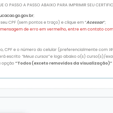
E O PASSO A PASSO ABAIXO PARA IMPRIMIR SEU CERTIFI
ducacao.go.gov.br
;
seu CPF (sem pontos e traço) e clique em “
Acessar
”;
 a mensagem de erro em vermelho, entre em contato com
, CPF e o número do celular (preferencialmente com
W
erá escrito
“Meus cursos”
e logo abaixo o(s) curso(s)/exa
 a opção
“Todos (exceto removidos da visualização)”