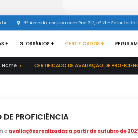
.br
6ª Avenida, esquina com Rua 217, nº 21 – Setor Leste U
AS
GLOSSÁRIOS
CERTIFICADOS
REGULAM
Educação e de Atendimento às Pessoas com Surdez
Home
CERTIFICADO DE AVALIAÇÃO DE PROFICIÊN
 DE PROFICIÊNCIA
am a
avaliações realizadas a partir de outubro de 202