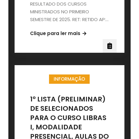
RESULTADO DOS CURSOS
MINISTRADOS NO PRIMEIRO
SEMESTRE DE 2025. RET: RETIDO AP:…
RESULTADO
Clique para ler mais
DOS
ALUNOS
QUE
ESTUDARAM
NOS
INFORMAÇÃO
CURSOS
DO
PRIMEIRO
1º LISTA (PRELIMINAR)
SEMESTRE
DE SELECIONADOS
–
PARA O CURSO LIBRAS
2025/1
I, MODALIDADE
PRESENCIAL, AULAS DO