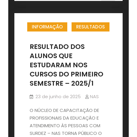
QUE
TIVERAM
A
INFORMAÇÃO
RESULTADOS
MATRÍCULA
CONFIRMADA
PARA
RESULTADO DOS
O
ALUNOS QUE
CURSO
ESTUDARAM NOS
LIBRAS
CURSOS DO PRIMEIRO
I,
MODALIDADE
SEMESTRE – 2025/1
PRESENCIAL,
AULAS
23 de junho de 2025
NAS
DO
O NÚCLEO DE CAPACITAÇÃO DE
SEGUNDO
PROFISSIONAIS DA EDUCAÇÃO E
SEMESTRE
ATENDIMENTO ÀS PESSOAS COM
DE
SURDEZ – NAS TORNA PÚBLICO O
2025