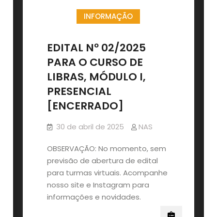
PARA
INFORMAÇÃO
O
CURSO
LIBRAS
EDITAL Nº 02/2025
I,
PARA O CURSO DE
MODALIDADE
LIBRAS, MÓDULO I,
PRESENCIAL,
PRESENCIAL
AULAS
DO
[ENCERRADO]
SEGUNDO
SEMESTRE
30 de abril de 2025
NAS
DE
OBSERVAÇÃO: No momento, sem
2025
previsão de abertura de edital
para turmas virtuais. Acompanhe
nosso site e Instagram para
informações e novidades.